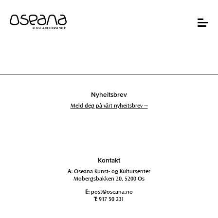
Hopp
Hopp
til
til
innhold
navigasjon
Toggle
navigat
Nyheitsbrev
Meld deg på vårt nyheitsbrev →
Kontakt
A:
Oseana Kunst- og Kultursenter
Mobergsbakken 20, 5200 Os
E:
post@oseana.no
T:
917 50 231