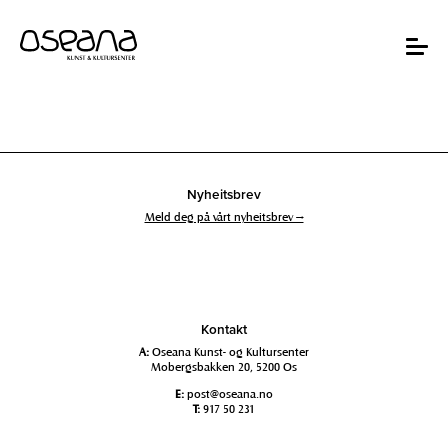
Hopp
Hopp
til
til
innhold
navigasjon
Toggle
navigat
Nyheitsbrev
Meld deg på vårt nyheitsbrev →
Kontakt
A:
Oseana Kunst- og Kultursenter
Mobergsbakken 20, 5200 Os
E:
post@oseana.no
T:
917 50 231