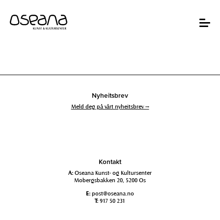
Hopp
Hopp
til
til
innhold
navigasjon
Toggle
navigat
Nyheitsbrev
Meld deg på vårt nyheitsbrev →
Kontakt
A:
Oseana Kunst- og Kultursenter
Mobergsbakken 20, 5200 Os
E:
post@oseana.no
T:
917 50 231