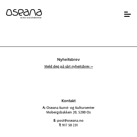
Hopp
Hopp
til
til
innhold
navigasjon
Toggle
navigat
Nyheitsbrev
Meld deg på vårt nyheitsbrev →
Kontakt
A:
Oseana Kunst- og Kultursenter
Mobergsbakken 20, 5200 Os
E:
post@oseana.no
T:
917 50 231