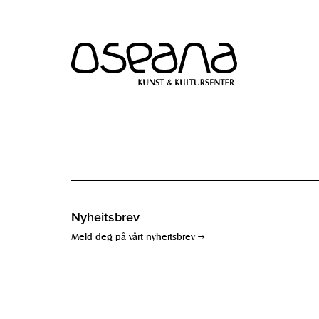
Hopp
Hopp
til
til
innhold
navigasjon
Nyheitsbrev
Meld deg på vårt nyheitsbrev →