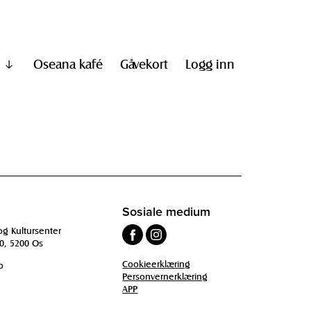
Oseana kafé
Gåvekort
Logg inn
Vis
undermeny
til
"Informasjon"
Sosiale medium
og Kultursenter
0, 5200 Os
Cookieerklæring
o
Personvernerklæring
APP