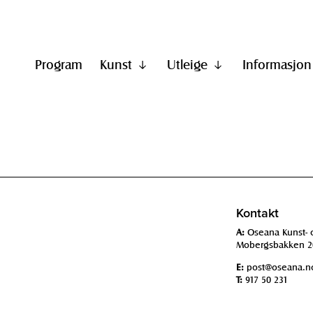
Program
Kunst
Utleige
Informasjon
Vis
Vis
undermeny
undermeny
til
til
"Kunst"
"Utleige"
Kontakt
A:
Oseana Kunst- 
Mobergsbakken 2
E:
post@oseana.n
T:
917 50 231