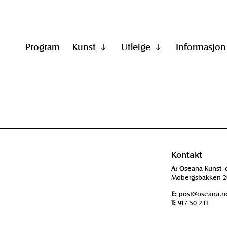
Program
Kunst
Utleige
Informasjon
Vis
Vis
undermeny
undermeny
til
til
"Kunst"
"Utleige"
Kontakt
A:
Oseana Kunst- 
Mobergsbakken 2
E:
post@oseana.n
T:
917 50 231