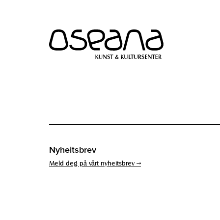
Hopp
Hopp
til
til
innhold
navigasjon
Nyheitsbrev
Meld deg på vårt nyheitsbrev →