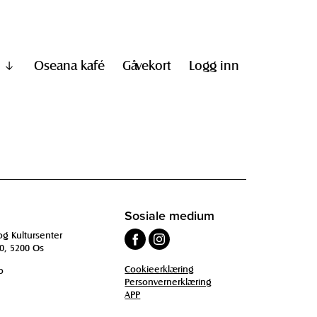
Oseana kafé
Gåvekort
Logg inn
Vis
undermeny
til
"Informasjon"
Sosiale medium
og Kultursenter
0, 5200 Os
Cookieerklæring
o
Personvernerklæring
APP