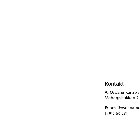
Kontakt
A:
Oseana Kunst- 
Mobergsbakken 2
E:
post@oseana.n
T:
917 50 231