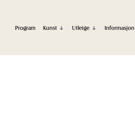
Program
Kunst
Utleige
Informasjon
Vis
Vis
undermeny
undermeny
til
til
"Kunst"
"Utleige"