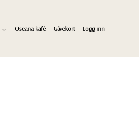
Oseana kafé
Gåvekort
Logg inn
Vis
undermeny
til
"Informasjon"