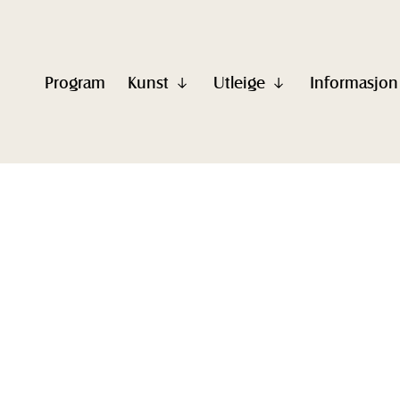
Program
Kunst
Utleige
Informasjon
Vis
Vis
undermeny
undermeny
til
til
"Kunst"
"Utleige"