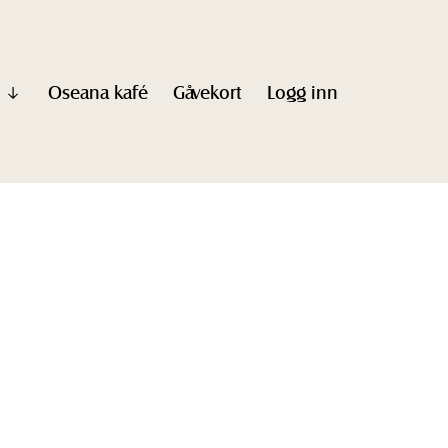
Oseana kafé
Gåvekort
Logg inn
Vis
undermeny
til
"Informasjon"