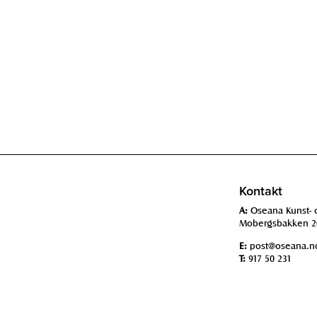
Kontakt
A:
Oseana Kunst- 
Mobergsbakken 2
E:
post@oseana.n
T:
917 50 231