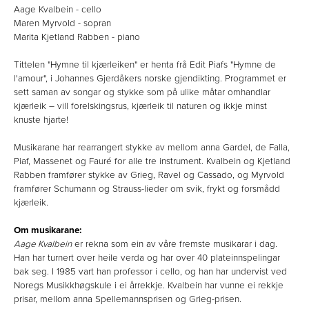
Aage Kvalbein - cello
Maren Myrvold - sopran
Marita Kjetland Rabben - piano
Tittelen "Hymne til kjærleiken" er henta frå Edit Piafs "Hymne de
l'amour", i Johannes Gjerdåkers norske gjendikting. Programmet er
sett saman av songar og stykke som på ulike måtar omhandlar
kjærleik – vill forelskingsrus, kjærleik til naturen og ikkje minst
knuste hjarte!
Musikarane har rearrangert stykke av mellom anna Gardel, de Falla,
Piaf, Massenet og Fauré for alle tre instrument. Kvalbein og Kjetland
Rabben framfører stykke av Grieg, Ravel og Cassado, og Myrvold
framfører Schumann og Strauss-lieder om svik, frykt og forsmådd
kjærleik.
Om musikarane:
Aage Kvalbein
er rekna som ein av våre fremste musikarar i dag.
Han har turnert over heile verda og har over 40 plateinnspelingar
bak seg. I 1985 vart han professor i cello, og han har undervist ved
Noregs Musikkhøgskule i ei årrekkje. Kvalbein har vunne ei rekkje
prisar, mellom anna Spellemannsprisen og Grieg-prisen.