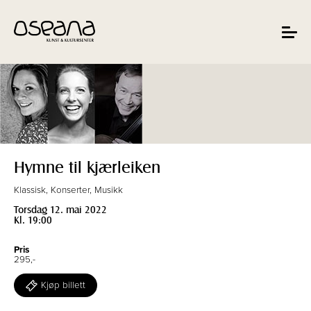
Hopp
Hopp
til
til
innhold
navigasjon
Toggle
navigat
Hymne til kjærleiken
Klassisk, Konserter, Musikk
Torsdag 12. mai 2022
Kl. 19:00
Pris
295,-
Kjøp billett