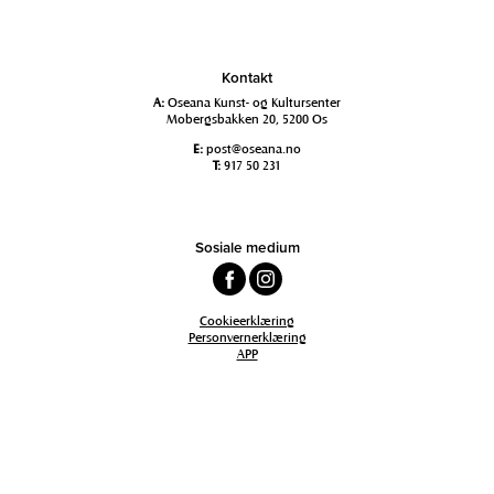
Kontakt
A:
Oseana Kunst- og Kultursenter
Mobergsbakken 20, 5200 Os
E:
post@oseana.no
T:
917 50 231
Sosiale medium
Cookieerklæring
Personvernerklæring
APP