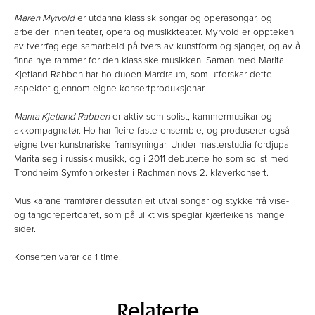
Maren Myrvold
er utdanna klassisk songar og operasongar, og
arbeider innen teater, opera og musikkteater. Myrvold er oppteken
av tverrfaglege samarbeid på tvers av kunstform og sjanger, og av å
finna nye rammer for den klassiske musikken. Saman med Marita
Kjetland Rabben har ho duoen Mardraum, som utforskar dette
aspektet gjennom eigne konsertproduksjonar.
Marita Kjetland Rabben
er aktiv som solist, kammermusikar og
akkompagnatør. Ho har fleire faste ensemble, og produserer også
eigne tverrkunstnariske framsyningar. Under masterstudia fordjupa
Marita seg i russisk musikk, og i 2011 debuterte ho som solist med
Trondheim Symfoniorkester i Rachmaninovs 2. klaverkonsert.
Musikarane framfører dessutan eit utval songar og stykke frå vise-
og tangorepertoaret, som på ulikt vis speglar kjærleikens mange
sider.
Konserten varar ca 1 time.
Relaterte