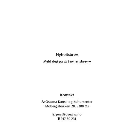
Nyheitsbrev
Meld deg på vårt nyheitsbrev →
Kontakt
A:
Oseana Kunst- og Kultursenter
Mobergsbakken 20, 5200 Os
E:
post@oseana.no
T:
917 50 231