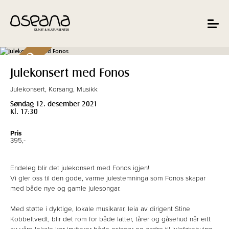
Hopp
Hopp
til
til
innhold
navigasjon
Toggle
navigat
UTSELD
Julekonsert med Fonos
Julekonsert, Korsang, Musikk
Søndag 12. desember 2021
Kl. 17:30
Pris
395,-
Endeleg blir det julekonsert med Fonos igjen!
Vi gler oss til den gode, varme julestemninga som Fonos skapar
med både nye og gamle julesongar.
Med støtte i dyktige, lokale musikarar, leia av dirigent Stine
Kobbeltvedt, blir det rom for både latter, tårer og gåsehud når eitt