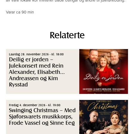
av våre lokale kor inviterer både osingar og andre til juleførebuing.
Varar ca 90 min
Relaterte
Laurdag 28. november 2026 - Kl. 18:00
Deilig er jorden –
Julekonsert med Rein
Alexander, Elisabeth
Andreassen og Kim
Rysstad
Fredag 4. desember 2026 - Kl. 19:00
Swinging Christmas – Med
Sjøforsvarets musikkorps,
Frode Vassel og Sinne Eeg