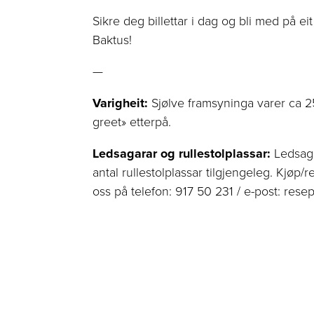
Sikre deg billettar i dag og bli med på 
Baktus!
—
Varigheit:
Sjølve framsyninga varer ca 
greet» etterpå.
Ledsagarar og rullestolplassar:
Ledsaga
antal rullestolplassar tilgjengeleg. Kjøp/
oss på telefon: 917 50 231 / e-post:
rese