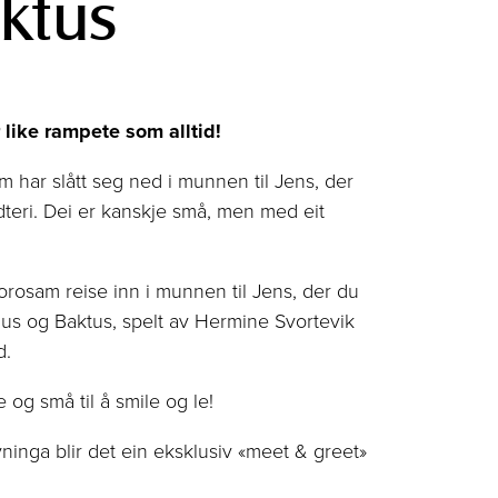
ktus
r like rampete som alltid!
m har slått seg ned i munnen til Jens, der
teri. Dei er kanskje små, men med eit
orosam reise inn i munnen til Jens, der du
ius og Baktus, spelt av Hermine Svortevik
d.
 og små til å smile og le!
ninga blir det ein eksklusiv «meet & greet»