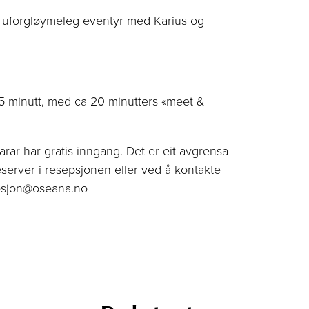
eit uforgløymeleg eventyr med Karius og
25 minutt, med ca 20 minutters «meet &
rar har gratis inngang. Det er eit avgrensa
reserver i resepsjonen eller ved å kontakte
psjon@oseana.no