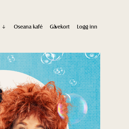
Oseana kafé
Gåvekort
Logg inn
Vis
undermeny
til
"Informasjon"