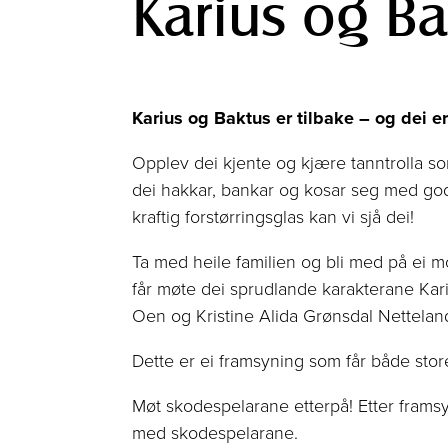
Karius og Ba
Karius og Baktus er tilbake – og dei e
Opplev dei kjente og kjære tanntrolla so
dei hakkar, bankar og kosar seg med god
kraftig forstørringsglas kan vi sjå dei!
Ta med heile familien og bli med på ei m
får møte dei sprudlande karakterane Kar
Oen og Kristine Alida Grønsdal Nettelan
Dette er ei framsyning som får både store
Møt skodespelarane etterpå! Etter framsy
med skodespelarane.