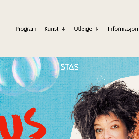
Program
Kunst
Utleige
Informasjon
Vis
Vis
undermeny
undermeny
til
til
"Kunst"
"Utleige"