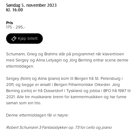
Søndag 5. november 2023
Kl. 16:00
Pris
175 - 295,-
Kjøp billett
Schumann, Grieg og Brahms står på programmet når klavertrioen
med Sergey og Alina Letyagin og Jörg Berning entrar scena denne
ettermiddagen.
Sergey (fiolin) og Alina (piano) kom til Bergen frå St. Petersburg i
2011, og begge er ansatt i Bergen Filharmoniske Orkester. Jörg
Berning (cello) er frå Düsseldorf i Tyskland og jobba i BFO frå 1987 til
2021. Alle tre musikarane brenn for kammermusikken og har funne
saman som ein trio.
Denne ettermiddagen får vi høyre:
Robert Schumann 3 Fantasistykker op. 73 for cello og piano