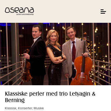
Hopp
Hopp
til
til
innhold
navigasjon
Toggle
navigat
Klassiske perler med trio Letyagin &
Berning
Klassisk, Konserter, Musikk