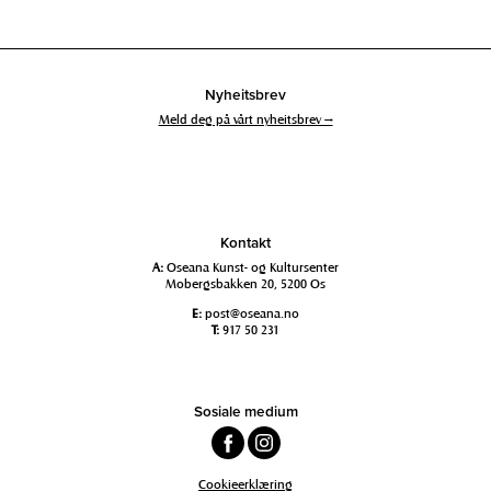
Nyheitsbrev
Meld deg på vårt nyheitsbrev →
Kontakt
A:
Oseana Kunst- og Kultursenter
Mobergsbakken 20, 5200 Os
E:
post@oseana.no
T:
917 50 231
Sosiale medium
Cookieerklæring