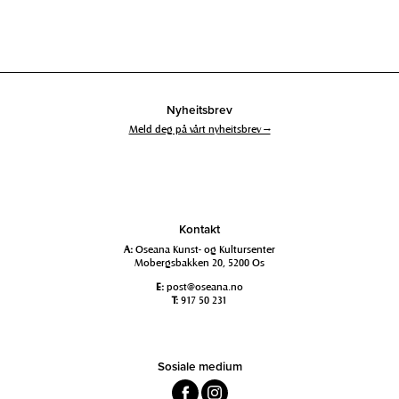
Nyheitsbrev
Meld deg på vårt nyheitsbrev →
Kontakt
A:
Oseana Kunst- og Kultursenter
Mobergsbakken 20, 5200 Os
E:
post@oseana.no
T:
917 50 231
Sosiale medium