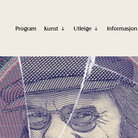
Program
Kunst
Utleige
Informasjon
Vis
Vis
undermeny
undermeny
til
til
"Kunst"
"Utleige"