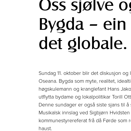
Oss sjølve 
Bygda – ein f
det globale. 
Sundag 11. oktober blir det diskusjon og 
Oseana. Bygda som myte, realitet, idealt
høgskulemann og kranglefant Hans Jakob R
utflytta bydame og lokalpolitikar Torill 
Denne sundager er også siste sjans til å s
Musikalsk innslag ved Sigbjørn Hvidsten 
kommunestyrereferat frå då Førde som r
haust.