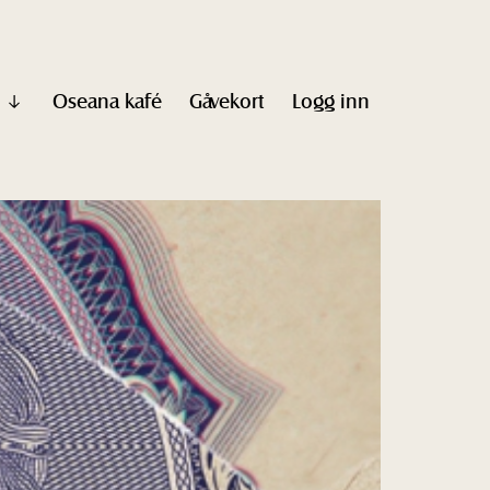
Oseana kafé
Gåvekort
Logg inn
Vis
undermeny
til
"Informasjon"