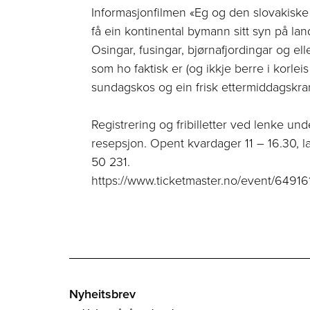
Informasjonfilmen «Eg og den slovakiske 
få ein kontinental bymann sitt syn på lan
Osingar, fusingar, bjørnafjordingar og el
som ho faktisk er (og ikkje berre i korleis
sundagskos og ein frisk ettermiddagskra
Registrering og fribilletter ved lenke un
resepsjon. Opent kvardager 11 – 16.30, la
50 231.
https://www.ticketmaster.no/event/64916
Nyheitsbrev