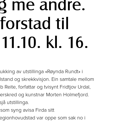
og me andre.
orstad til
11.10. kl. 16.
lukking av utstillinga «Røynda Rundt» i
ilstand og skrekkvisjon. Ein samtale mellom
eite, forfattar og tvisynt Fridtjov Urdal,
Otterskred og kunstnar Morten Holmefjord.
jå utstillinga.
som syng avisa Firda sitt
egionhovudstad var oppe som sak no i