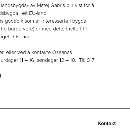
landsbygda» av Matej Gabris blir vist for å
dsbygda i eit EU-land.
les godtfolk som er interesserte i bygda
 ho burde vore) er med dette invitert til
ngel i Oseana.
der, eller ved å kontakte Oseanas
urdager 11 – 16, søndager 12 – 18. Tlf. 917
1
Kontakt