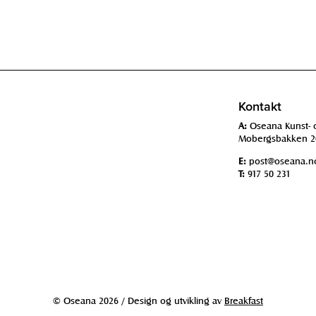
Kontakt
A:
Oseana Kunst- 
Mobergsbakken 2
E:
post@oseana.n
T:
917 50 231
© Oseana 2026 / Design og utvikling av
Breakfast