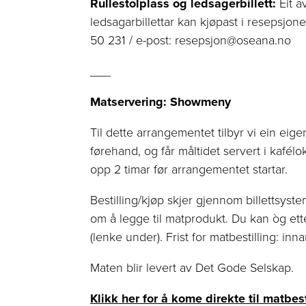
Rullestolplass og ledsagerbillett:
Eit a
ledsagarbillettar kan kjøpast i resepsjon
50 231 / e-post: resepsjon@oseana.no
___
Matservering: Showmeny
Til dette arrangementet tilbyr vi ein eig
førehand, og får måltidet servert i kafélo
opp 2 timar før arrangementet startar.
Bestilling/kjøp skjer gjennom billettsystem
om å legge til matprodukt. Du kan òg etter
(lenke under). Frist for matbestilling: in
Maten blir levert av Det Gode Selskap.
Klikk her for å kome direkte til matbes