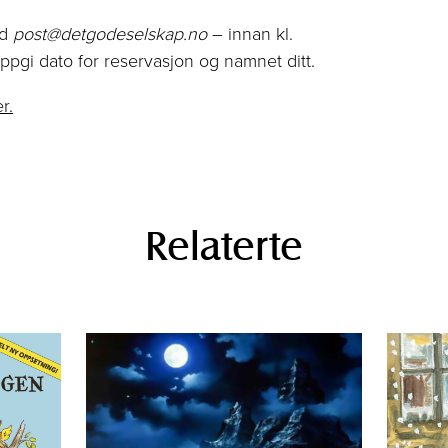
ed
post@detgodeselskap.no
– innan kl.
pgi dato for reservasjon og namnet ditt.
r.
Relaterte