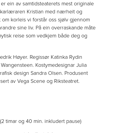
r ein av samtidsteaterets mest originale
vikarlæraren Kristian med nærheit og
 om korleis vi forstår oss sjølv gjennom
varandre sine liv. På ein overraskande måte
i mytisk reise som vedkjem både deg og
edrik Høyer. Regissør Katinka Rydin
d Wangensteen. Kostymedesignar Julia
grafisk design Sandra Olsen. Produsent
sert av Vega Scene og Riksteatret.
(2 timar og 40 min. inkludert pause)