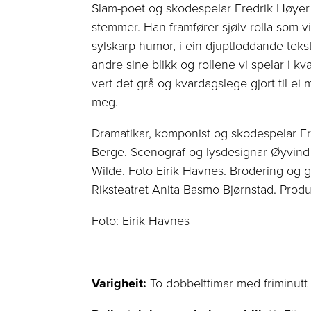
Slam-poet og skodespelar Fredrik Høyer e
stemmer. Han framfører sjølv rolla som 
sylskarp humor, i ein djuptloddande tekst
andre sine blikk og rollene vi spelar i k
vert det grå og kvardagslege gjort til e
meg.
Dramatikar, komponist og skodespelar Fr
Berge. Scenograf og lysdesignar Øyvin
Wilde. Foto Eirik Havnes. Brodering og 
Riksteatret Anita Basmo Bjørnstad. Produ
Foto: Eirik Havnes
–––
Varigheit:
To dobbelttimar med friminutt 