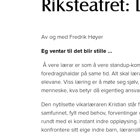
Riksteatret:
Av og med Fredrik Høyer
Eg ventar til det blir stille …
Å vere lærar er som å vere standup-kom
foredragshaldar på same tid. Alt skal læras
elevane. Viss læring er å møte seg sjølv, 
menneske, kva betyr då eigentleg ansvar
Den nytilsette vikarlæraren Kristian står f
samfunnet, fylt med behov, forventinga
rundt med ei konstant indre oppløysing. I
konfrontere sitt eige indre barn, lærarro