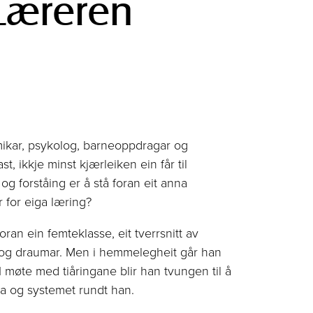
 Læreren
ikar, psykolog, barneoppdragar og
t, ikkje minst kjærleiken ein får til
og forståing er å stå foran eit anna
 for eiga læring?
oran ein femteklasse, eit tverrsnitt av
r og draumar. Men i hemmelegheit går han
 møte med tiåringane blir han tvungen til å
lla og systemet rundt han.