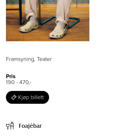
Framsyning, Teater
Pris
190 - 470,-
Kjøp billett
Foajébar