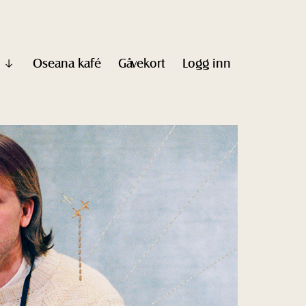
Oseana kafé
Gåvekort
Logg inn
Vis
undermeny
til
"Informasjon"