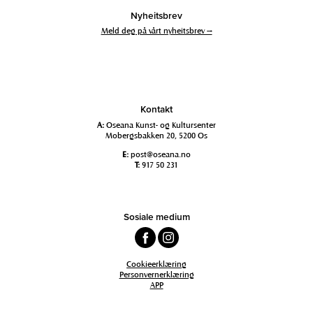
Nyheitsbrev
Meld deg på vårt nyheitsbrev →
Kontakt
A:
Oseana Kunst- og Kultursenter
Mobergsbakken 20, 5200 Os
E:
post@oseana.no
T:
917 50 231
Sosiale medium
Cookieerklæring
Personvernerklæring
APP