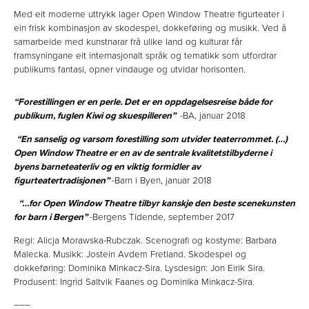
Med eit moderne uttrykk lager Open Window Theatre figurteater i
ein frisk kombinasjon av skodespel, dokkeføring og musikk. Ved å
samarbeide med kunstnarar frå ulike land og kulturar får
framsyningane eit internasjonalt språk og tematikk som utfordrar
publikums fantasi, opner vindauge og utvidar horisonten.
“Forestillingen er en perle. Det er en oppdagelsesreise både for
publikum, fuglen Kiwi og skuespilleren”
-BA, januar 2018
“En sanselig og varsom forestilling som utvider teaterrommet. (…)
Open Window Theatre er en av de sentrale kvalitetstilbyderne i
byens barneteaterliv og en viktig formidler av
figurteatertradisjonen”
-Barn i Byen, januar 2018
“…for Open Window Theatre tilbyr kanskje den beste scenekunsten
for barn i Bergen”
-Bergens Tidende, september 2017
Regi: Alicja Morawska-Rubczak. Scenografi og kostyme: Barbara
Malecka. Musikk: Jostein Avdem Fretland. Skodespel og
dokkeføring: Dominika Minkacz-Sira. Lysdesign: Jon Eirik Sira.
Produsent: Ingrid Saltvik Faanes og Dominika Minkacz-Sira.
–––