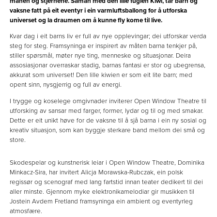
månen og stjernene. Saman med den lille fuglen Kiwi, tar barn og
vaksne fatt på eit eventyr i ein varmluftsballong for å utforska
universet og la draumen om å kunne fly kome til live.
Kvar dag i eit barns liv er full av nye opplevingar; dei utforskar verda
steg for steg. Framsyninga er inspirert av måten barna tenkjer på,
stiller spørsmål, møter nye ting, menneske og situasjonar. Deira
assosiasjonar overraskar stadig, barnas fantasi er stor og ubegrensa,
akkurat som universet! Den lille kiwien er som eit lite barn; med
opent sinn, nysgjerrig og full av energi.
I trygge og koselege omgivnader inviterer Open Window Theatre til
utforsking av sansar med farger, former, lydar og til og med smakar.
Dette er eit unikt høve for de vaksne til å sjå barna i ein ny sosial og
kreativ situasjon, som kan byggje sterkare band mellom dei små og
store.
Skodespelar og kunstnerisk leiar i Open Window Theatre, Dominika
Minkacz-Sira, har invitert Alicja Morawska-Rubczak, ein polsk
regissør og scenograf med lang fartstid innan teater dedikert til dei
aller minste. Gjennom myke elektronikamelodiar gir musikken til
Jostein Avdem Fretland framsyninga ein ambient og eventyrleg
atmosfære.