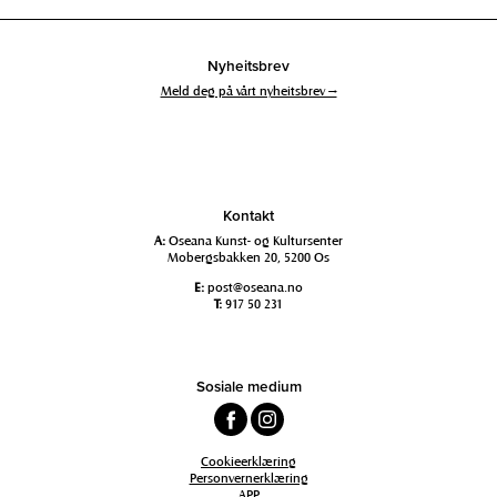
Nyheitsbrev
Meld deg på vårt nyheitsbrev →
Kontakt
A:
Oseana Kunst- og Kultursenter
Mobergsbakken 20, 5200 Os
E:
post@oseana.no
T:
917 50 231
Sosiale medium
Cookieerklæring
Personvernerklæring
APP