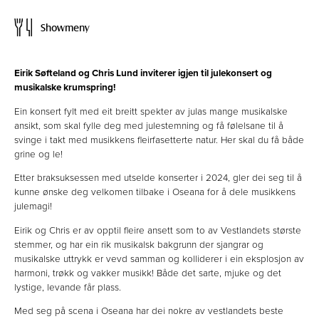
Showmeny
Eirik Søfteland og Chris Lund inviterer igjen til julekonsert og
musikalske krumspring!
Ein konsert fylt med eit breitt spekter av julas mange musikalske
ansikt, som skal fylle deg med julestemning og få følelsane til å
svinge i takt med musikkens fleirfasetterte natur. Her skal du få både
grine og le!
Etter braksuksessen med utselde konserter i 2024, gler dei seg til å
kunne ønske deg velkomen tilbake i Oseana for å dele musikkens
julemagi!
Eirik og Chris er av opptil fleire ansett som to av Vestlandets største
stemmer, og har ein rik musikalsk bakgrunn der sjangrar og
musikalske uttrykk er vevd samman og kolliderer i ein eksplosjon av
harmoni, trøkk og vakker musikk! Både det sarte, mjuke og det
lystige, levande får plass.
Med seg på scena i Oseana har dei nokre av vestlandets beste