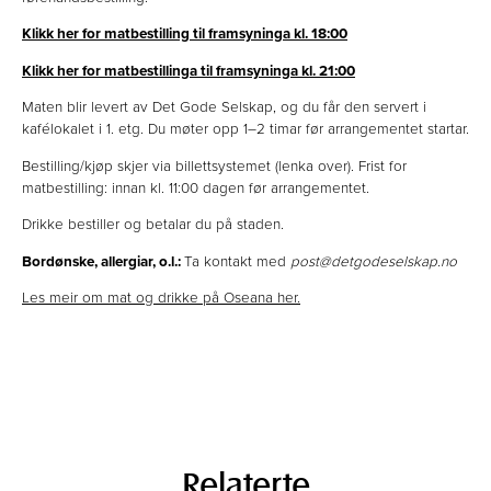
Klikk her for matbestilling til framsyninga kl. 18:00
Klikk her for matbestillinga til framsyninga kl. 21:00
Maten blir levert av Det Gode Selskap, og du får den servert i
kafélokalet i 1. etg. Du møter opp 1–2 timar før arrangementet startar.
Bestilling/kjøp skjer via billettsystemet (lenka over). Frist for
matbestilling: innan kl. 11:00 dagen før arrangementet.
Drikke bestiller og betalar du på staden.
Bordønske, allergiar, o.l.:
Ta kontakt med
post@detgodeselskap.no
Les meir om mat og drikke på Oseana her.
Relaterte