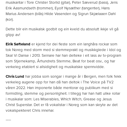
musikantar i Tore Christer Storlid (gitar), Peter Sæverud (bass), Jens
Erik Aasmundseth (trommer), Eyolf Nysæther (tangenter), Hans
Marius Andersen (blås) Hilde Vasenden og Sigrun Skjælaaen Dahl
(kor).
Dette blir ein musikalsk godbit og ein kveld du absolutt ikkje vil gå
glipp av!
Eirik Søfteland
er kjend for dei fleste som ein langhåra rockar som
tok Noreg med storm med si stemmeprakt og musikkglede i Idol og
Skal Vi Danse i 2013. Seinare har han delteke i eit lass av tv-program
som Stjernekamp, Århundrets Stemme, Beat for beat osv., og har
verkeleg etablert si allsidigheit og musikalske spennvidde.
Chris Lund
har jobba som songar i mange år i Bergen, men folk fekk
verkeleg augene opp for han då han deltok i The Voice på TV2
våren 2022. Han imponerte både mentorar og publikum med si
formidling, stemme og personligheit. I tillegg har han hatt ulike rollar
i musikalar som: Les Miserables, Which Witch, Grease og Jesus
Christ Superstar. Det er få vokalistar i Noreg som kan skryte av det
vokalspekteret Chris innehar.
—–