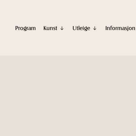
Program
Kunst
Utleige
Informasjon
Vis
Vis
undermeny
undermeny
til
til
"Kunst"
"Utleige"