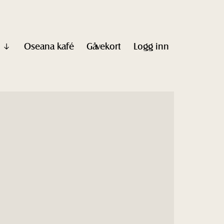
Oseana kafé
Gåvekort
Logg inn
Vis
undermeny
til
"Informasjon"