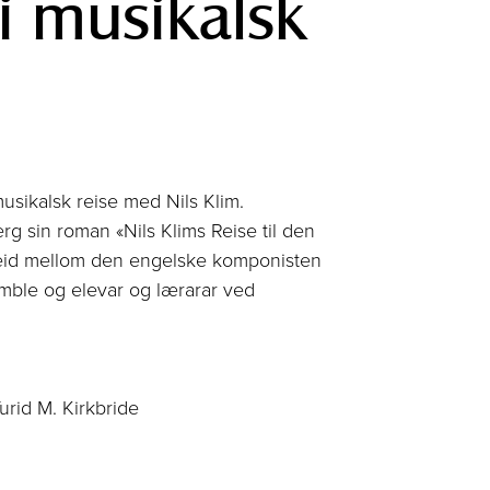
Ei musikalsk
 musikalsk reise med Nils Klim.
rg sin roman «Nils Klims Reise til den
beid mellom den engelske komponisten
mble og elevar og lærarar ved
urid M. Kirkbride