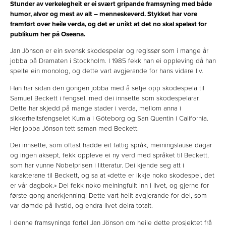
Stunder av verkelegheit er ei svært gripande framsyning med både
humor, alvor og mest av alt – menneskeverd. Stykket har vore
framført over heile verda, og det er unikt at det no skal spelast for
publikum her på Oseana.
Jan Jönson er ein svensk skodespelar og regissør som i mange år
jobba på Dramaten i Stockholm. I 1985 fekk han ei oppleving då han
spelte ein monolog, og dette vart avgjerande for hans vidare liv.
Han har sidan den gongen jobba med å setje opp skodespela til
Samuel Beckett i fengsel, med dei innsette som skodespelarar.
Dette har skjedd på mange stader i verda, mellom anna i
sikkerheitsfengselet Kumla i Göteborg og San Quentin i California.
Her jobba Jönson tett saman med Beckett.
Dei innsette, som oftast hadde eit fattig språk, meiningslause dagar
og ingen aksept, fekk oppleve ei ny verd med språket til Beckett,
som har vunne Nobelprisen i litteratur. Dei kjende seg att i
karakterane til Beckett, og sa at «dette er ikkje noko skodespel, det
er vår dagbok.» Dei fekk noko meiningfullt inn i livet, og gjerne for
første gong anerkjenning! Dette vart heilt avgjerande for dei, som
var dømde på livstid, og endra livet deira totalt.
I denne framsyninga fortel Jan Jönson om heile dette prosjektet frå