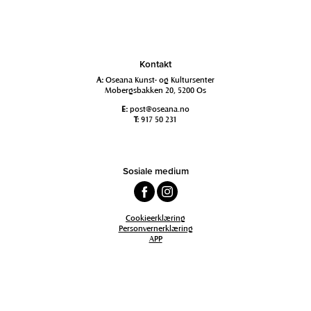
Kontakt
A:
Oseana Kunst- og Kultursenter
Mobergsbakken 20, 5200 Os
E:
post@oseana.no
T:
917 50 231
Sosiale medium
Cookieerklæring
Personvernerklæring
APP