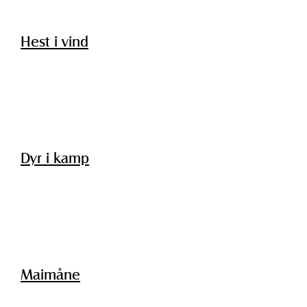
Hest i vind
Dyr i kamp
Maimåne