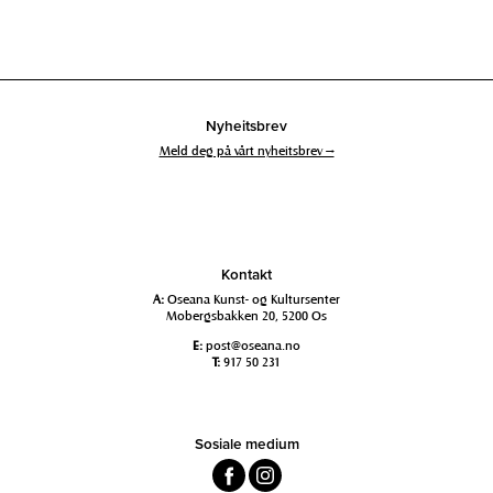
Nyheitsbrev
Meld deg på vårt nyheitsbrev →
Kontakt
A:
Oseana Kunst- og Kultursenter
Mobergsbakken 20, 5200 Os
E:
post@oseana.no
T:
917 50 231
Sosiale medium