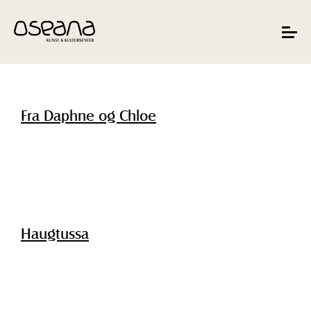
Hopp
Hopp
til
til
innhold
navigasjon
Toggle
navigat
Fra Daphne og Chloe
Haugtussa