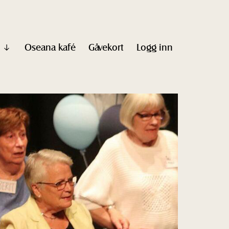
Oseana kafé
Gåvekort
Logg inn
Vis
undermeny
til
"Informasjon"