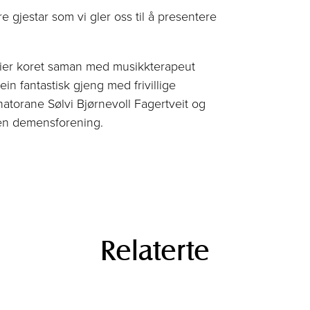
gjestar som vi gler oss til å presentere
 leier koret saman med musikkterapeut
in fantastisk gjeng med frivillige
natorane Sølvi Bjørnevoll Fagertveit og
en demensforening.
Relaterte