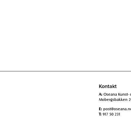
Kontakt
A:
Oseana Kunst- 
Mobergsbakken 2
E:
post@oseana.n
T:
917 50 231