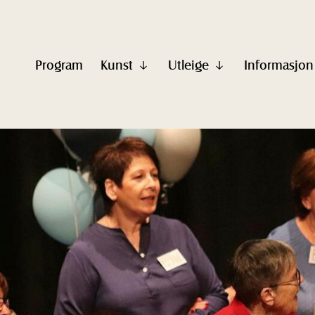
Program
Kunst
Utleige
Informasjon
Vis
Vis
undermeny
undermeny
til
til
"Kunst"
"Utleige"