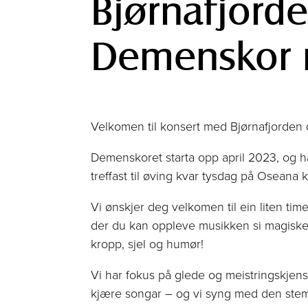
Bjørnafjord
Demenskor 
Velkomen til konsert med Bjørnafjorden
Demenskoret starta opp april 2023, og 
treffast til øving kvar tysdag på Oseana 
Vi ønskjer deg velkomen til ein liten ti
der du kan oppleve musikken si magiske 
kropp, sjel og humør!
Vi har fokus på glede og meistringskjensle
kjære songar – og vi syng med den stem