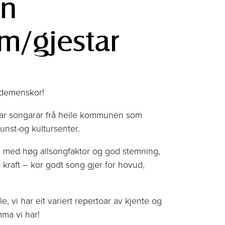
en
m/gjestar
 demenskor!
har songarar frå heile kommunen som
kunst-og kultursenter.
me med høg allsongfaktor og god stemning,
kraft – kor godt song gjer for hovud,
, vi har eit variert repertoar av kjente og
ma vi har!