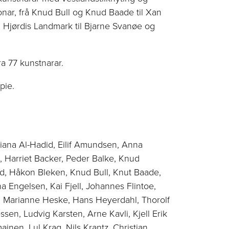
sjonar, frå Knud Bull og Knud Baade til Xan
g Hjørdis Landmark til Bjarne Svanøe og
ra 77 kunstnarar.
pie.
ana Al-Hadid, Eilif Amundsen, Anna
, Harriet Backer, Peder Balke, Knud
rd, Håkon Bleken, Knud Bull, Knut Baade,
a Engelsen, Kai Fjell, Johannes Flintoe,
 Marianne Heske, Hans Heyerdahl, Thorolf
en, Ludvig Karsten, Arne Kavli, Kjell Erik
ainen, Lul Krag, Nils Krantz, Christian