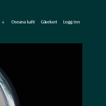
Oseana kafé
Gåvekort
Logg inn
Vis
undermeny
til
"Informasjon"