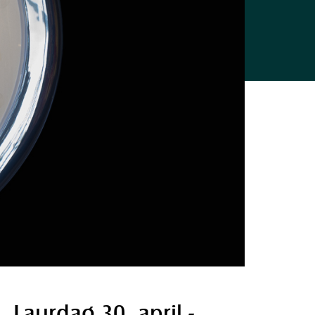
Laurdag 30. april -