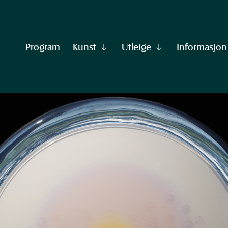
Program
Kunst
Utleige
Informasjon
Vis
Vis
undermeny
undermeny
til
til
"Kunst"
"Utleige"