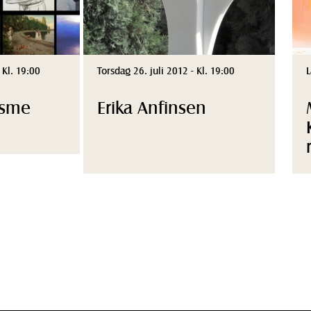
0
Laurdag 20. oktober 2012 - Kl. 15:00
Fredag
Morten Molden –
Eil
Kontraster og
Tum
relasjoner