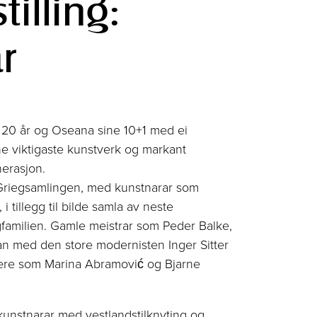
illing:
r
20 år og Oseana sine 10+1 med ei
ine viktigaste kunstverk og markant
nerasjon.
rå Griegsamlingen, med kunstnarar som
 i tillegg til bilde samla av neste
gfamilien. Gamle meistrar som Peder Balke,
an med den store modernisten Inger Sitter
nere som Marina Abramović og Bjarne
kunstnarar med vestlandstilknyting og