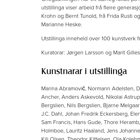
utstillinga viser arbeid frå fleire genera
Krohn og Bernt Tunold, frå Frida Rusti o
Marianne Heske.
Utstillinga inneheld over 100 kunstverk f
Kuratorar: Jørgen Larsson og Marit Gilles
Kunstnarar i utstillinga
Marina Abramović, Normann Adelsten, Di
Ancher, Anders Askevold, Nikolai Astrup
Bergslien, Nils Bergslien, Bjarne Melgaa
J.C. Dahl, Johan Fredrik Eckersberg, Elen
Sam Francis, Hans Gude, Thore Heramb,
Holmboe, Lauritz Haaland, Jens Johanness
Kili Olsen, Theodor Kittelsen, Ola Kolehm