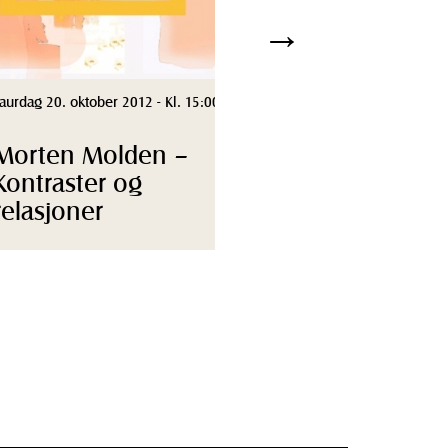
→
 7. desember 2012 - Kl. 10:45
if Stene & Ine
yr