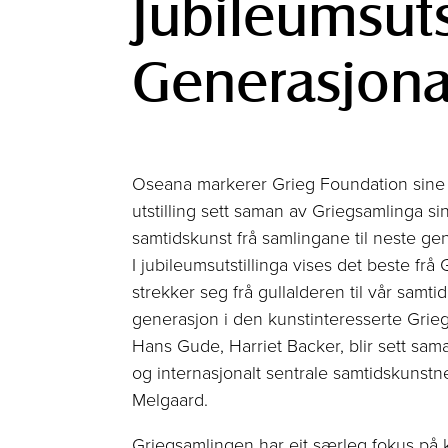
Jubileumsutst
Generasjona
Oseana markerer Grieg Foundation sine 
utstilling sett saman av Griegsamlinga s
samtidskunst frå samlingane til neste ge
I jubileumsutstillinga vises det beste f
strekker seg frå gullalderen til vår samtid,
generasjon i den kunstinteresserte Grie
Hans Gude, Harriet Backer, blir sett sam
og internasjonalt sentrale samtidskunst
Melgaard.
Griegsamlingen har eit særleg fokus på 