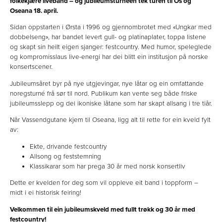
folkekjære liveband – og jubileumsturnéen tek turen til Os og
Oseana 18. april.
Sidan oppstarten i Ørsta i 1996 og gjennombrotet med «Ungkar med
dobbelseng», har bandet levert gull- og platinaplater, toppa listene
og skapt sin heilt eigen sjanger: festcountry. Med humor, speleglede
og kompromisslaus live-energi har dei blitt ein institusjon på norske
konsertscener.
Jubileumsåret byr på nye utgjevingar, nye låtar og ein omfattande
noregsturné frå sør til nord. Publikum kan vente seg både friske
jubileumsslepp og dei ikoniske låtane som har skapt allsang i tre tiår.
Når Vassendgutane kjem til Oseana, ligg alt til rette for ein kveld fylt
av:
Ekte, drivande festcountry
Allsong og feststemning
Klassikarar som har prega 30 år med norsk konsertliv
Dette er kvelden for deg som vil oppleve eit band i toppform –
midt i ei historisk feiring!
Velkommen til ein jubileumskveld med fullt trøkk og 30 år med
festcountry!