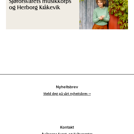
Sjøforsvarets musikkorps
og Herborg Kråkevik
Nyheitsbrev
Meld deg på vårt nyheitsbrev →
Kontakt
A:
Oseana Kunst- og Kultursenter