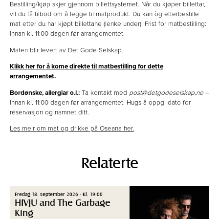
Bestilling/kjøp skjer gjennom billettsystemet. Når du kjøper billettar,
vil du få tilbod om å legge til matprodukt. Du kan òg etterbestille
mat etter du har kjøpt billettane (lenke under). Frist for matbestilling:
innan kl. 11:00 dagen før arrangementet.
Maten blir levert av Det Gode Selskap.
Klikk her for å kome direkte til matbestilling for dette
arrangementet
.
Bordønske, allergiar o.l.:
Ta kontakt med
post@detgodeselskap.no
–
innan kl. 11:00 dagen før arrangementet. Hugs å oppgi dato for
reservasjon og namnet ditt.
Les meir om mat og drikke på Oseana her.
Relaterte
Fredag 18. september 2026 - Kl. 19:00
HIVJU and The Garbage
King