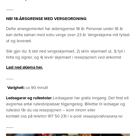
___
NB! 18-ÅRSGRENSE MED VERGEORDNING
Dette arrangementet har aldersgrense 18 år. Personar under 18 år
kan delta saman med edru verge over 23 år. Vergeskjema må fyllast
ut og leverast.
Slik gjer du: 1) last ned vergeskjemaet, 2) skriv skjemaet ut, 3) fyll i
felta og signer, og 4) levér skjemaet i resepsjonen ved ankomst.
Last ned skjema her.
___
Varigheit:
ca 90 minutt
Ledsagarar og rullestolar:
Ledsagarar har gratis inngang. Det finst eit
avgrensa antal rullestolplassar tilgjengeleg. Billettar til ledsagar og
rullestol får du via resepsjonen – kom innom eller
kontakt oss på telefon 917 50 231 / e-post
resepsjon@oseana.no
___