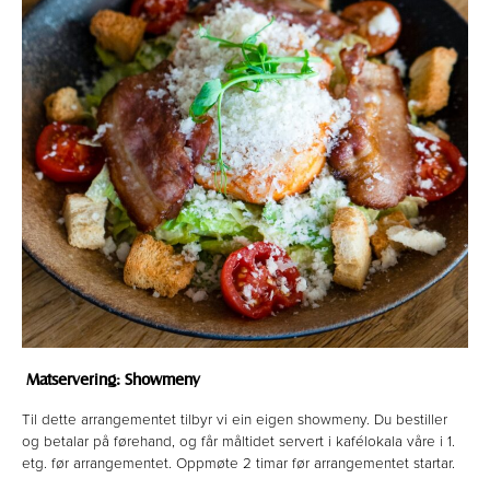
Matservering: Showmeny
Til dette arrangementet tilbyr vi ein eigen showmeny. Du bestiller
og betalar på førehand, og får måltidet servert i kafélokala våre i 1.
etg. før arrangementet. Oppmøte 2 timar før arrangementet startar.