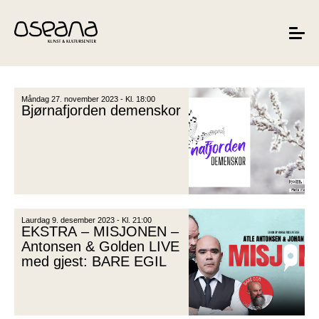
Hopp
Hopp
til
til
innhold
navigasjon
Toggle
navigat
Måndag 27. november 2023 - Kl. 18:00
Bjørnafjorden demenskor
Laurdag 9. desember 2023 - Kl. 21:00
EKSTRA – MISJONEN –
Antonsen & Golden LIVE
med gjest: BARE EGIL